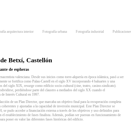
afía arquitectura interior
Fotografía urbana
Fotografía industrial
Publicacione
 de Betxí, Castellón
cante de espheras
nacentista valenciana. Desde sus inicios como torre-alquería en época islámica, pasó a ser
ormente se fortifica como Palau-Castell en el siglo XV incorporando 4 baluartes y una
 del siglo XIX, resurge como edificio socio-cultural (cine, teatro, casino-sindicato).
ividirse, perdiéndose parte del claustro a mediados del siglo XX cuando el
 de Interés Cultural en 1997.
edacción de un Plan Director, que marcaba un objetivo final para la recuperación completa
n coherentes y ajustadas a la capacidad de inversión municipal. Este Plan Director se
él, se pudo acceder a financiación externa a través de los objetivos y uso definidos para
on el establecimiento de fases finalista. Además, podían ser puestas en funcionamiento de
ra poner en valor las diferentes fases históricas del edificio.