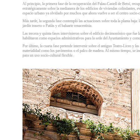
Al principio, la primera fase de la recuperación del Palau-Castell de Betxí, recu
estratégicamente sobre la medianera de los edificios de viviendas colindantes, ev
espacio urbano ya olvidado por muchos que ahora vuelve a ser el centro socio-c
Más tarde, la segunda fase contempló las actuaciones sobre toda la planta baja: 
jardín trasero o Patiàs y el baluarte renacentista.
Las tercera y quinta fases intervinieron sobre el edificio decimonónico que fue
habilitaron como espacios administrativos para la sede del Ayuntamiento y como
Por último, la cuarta fase pretende intervenir sobre el antiguo Teatro-Liceo y las
materialidad como los pavimentos o el palco de madera. Al mismo tiempo, se inc
para un uso socio-cultural flexible.