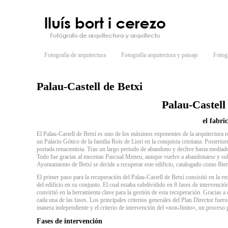
Fotografía de arquitectura
Fotografía arquitectura y paisaje
Fotogr
Palau-Castell de Betxi
Palau-Castell
el fabri
El Palau-Castell de Betxí es uno de los máximos exponentes de la arquitectura re
un Palacio Gótico de la familia Rois de Liori en la conquista cristiana. Posteri
portada renacentista. Tras un largo periodo de abandono y declive hasta mediados
Todo fue gracias al mecenas Pascual Meneu, aunque vuelve a abandonarse y subd
Ayuntamiento de Betxí se decide a recuperar este edificio, catalogado como Bien
El primer paso para la recuperación del Palau-Castell de Betxí consistió en la r
del edificio en su conjunto. El cual estaba subdividido en 8 fases de intervenció
convirtió en la herramienta clave para la gestión de esta recuperación. Gracias a 
cada una de las fases. Los principales criterios generales del Plan Director fuer
manera independiente y el criterio de intervención del «non-finito», un proceso pa
Fases de intervención