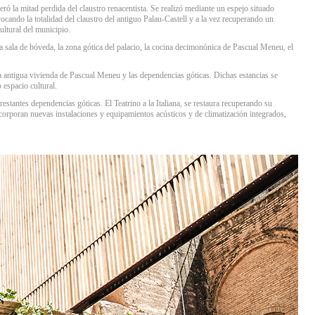
peró la mitad perdida del claustro renacentista. Se realizó mediante un espejo situado
ocando la totalidad del claustro del antiguo Palau-Castell y a la vez recuperando un
ultural del municipio.
la sala de bóveda, la zona gótica del palacio, la cocina decimonónica de Pascual Meneu, el
 la antigua vivienda de Pascual Meneu y las dependencias góticas. Dichas estancias se
 espacio cultural.
 restantes dependencias góticas. El Teatrino a la Italiana, se restaura recuperando su
orporan nuevas instalaciones y equipamientos acústicos y de climatización integrados,