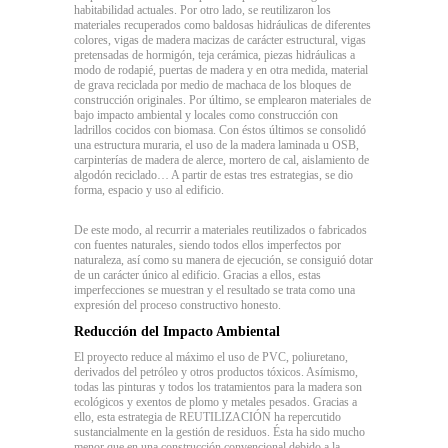
habitabilidad actuales. Por otro lado, se reutilizaron los
materiales recuperados como baldosas hidráulicas de diferentes
colores, vigas de madera macizas de carácter estructural, vigas
pretensadas de hormigón, teja cerámica, piezas hidráulicas a
modo de rodapié, puertas de madera y en otra medida, material
de grava reciclada por medio de machaca de los bloques de
construcción originales. Por último, se emplearon materiales de
bajo impacto ambiental y locales como construcción con
ladrillos cocidos con biomasa. Con éstos últimos se consolidó
una estructura muraria, el uso de la madera laminada u OSB,
carpinterías de madera de alerce, mortero de cal, aislamiento de
algodón reciclado… A partir de estas tres estrategias, se dio
forma, espacio y uso al edificio.
De este modo, al recurrir a materiales reutilizados o fabricados
con fuentes naturales, siendo todos ellos imperfectos por
naturaleza, así como su manera de ejecución, se consiguió dotar
de un carácter único al edificio. Gracias a ellos, estas
imperfecciones se muestran y el resultado se trata como una
expresión del proceso constructivo honesto.
Reducción del Impacto Ambiental
El proyecto reduce al máximo el uso de PVC, poliuretano,
derivados del petróleo y otros productos tóxicos. Asímismo,
todas las pinturas y todos los tratamientos para la madera son
ecológicos y exentos de plomo y metales pesados. Gracias a
ello, esta estrategia de REUTILIZACIÓN ha repercutido
sustancialmente en la gestión de residuos. Ésta ha sido mucho
menor que en una construcción convencional debido a la