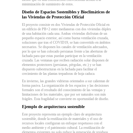
minimización de suministro de estos.
Diseño de Espacios Sostenibles y Bioclimáticos de
las Viviendas de Protección Oficial
El proyecto consiste en dos Viviendas de Protección Oficial en
un edificio de PB+2 entre medianeras con dos viviendas dúplex
de una habitación cada una. Ambas viviendas disfrutan de un
pequeño espacio exterior, así como buena ventilación cruzada,
soluciones que tras el COVID19, se han convertido en ámbitos
necesarios. Se disponen los canales de ventilación adecuados,
por lo que se han colocado persianas frente a las aberturas de
fachada para que estas puedan participar en la ventilación
cruzada. Las ventanas que reciben radiación solar disponen de
elementos protectores (persianas, pérgolas, etc.) y se han
dispuesto subestructuras en la fachada para facilitar el
crecimiento de las plantas trepadoras de hoja caduca.
En invierno, las grandes vidrieras orientados a sur calientan de
forma pasiva. La organización de los espacios y las decisiones
formales son el resultado del conocimiento de las ventajas y
limitaciones de los materiales, que por ser naturales son más
frágiles. Esta fragilidad se convierte en oportunidad de diseño.
Ejemplo de arquitectura sostenible
Este proyecto representa un ejemplo claro de arquitectura
sostenible, donde la reutilización de materiales y el uso de
recursos locales configuran un enfoque respetuoso con el
medio ambiente y el patrimonio cultural. La reutilización de
elementos existentes no solo reduce la generación de residuos,