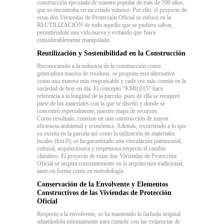
construcción ejecutada de manera popular de más de 100 años,
que se encontraba en un estado ruinoso. Por ello, el proyecto de
estas dos Viviendas de Protección Oficial se enfocó en la
REUTILIZACIÓN de todo aquello que se pudiera salvar,
permitiéndole una vida nueva y evitando que fuera
considerablemente manipulado.
Reutilización y Sostenibilidad en la Construcción
Reconociendo a la industria de la construcción como
generadora masiva de residuos, se propone esta alternativa
como una manera más responsable y cada vez más común en la
sociedad de hoy en día. El concepto “KM0,015” hace
referencia a la longitud de la parcela, pues de ella se recuperó
parte de los materiales con la que se diseñó y donde se
concentró especialmente, nuestro mapa de recursos.
Como resultado, consiste en una construcción de mayor
eficiencia ambiental y económica. Además, recurriendo a lo que
ya existía en la parcela así como la utilización de materiales
locales (km.0), se ha garantizado una vinculación patrimonial,
cultural, arquitectónica y respetuosa respecto el cambio
climático. El proyecto de estas dos Viviendas de Protección
Oficial se inspira constantemente en la arquitectura tradicional,
tanto en forma como en metodología.
Conservación de la Envolvente y Elementos
Constructivos de las Viviendas de Protección
Oficial
Respecto a la envolvente, se ha mantenido la fachada original
adaptándola mínimamente para cumplir con las exigencias de