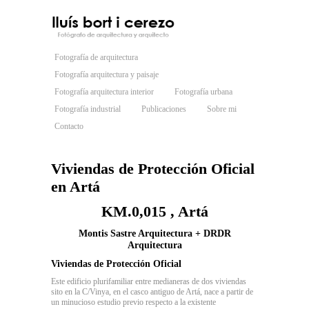
Fotografía de arquitectura
Fotografía arquitectura y paisaje
Fotografía arquitectura interior
Fotografía urbana
Fotografía industrial
Publicaciones
Sobre mi
Contacto
Viviendas de Protección Oficial
en Artá
KM.0,015 , Artá
Montis Sastre Arquitectura
+
DRDR
Arquitectura
Viviendas de Protección Oficial
Este edificio plurifamiliar entre medianeras de dos viviendas
sito en la C/Vinya, en el casco antiguo de Artá, nace a partir de
un minucioso estudio previo respecto a la existente