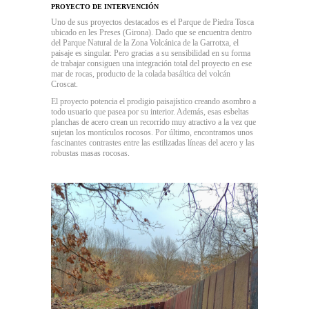
PROYECTO DE INTERVENCIÓN
Uno de sus proyectos destacados es el Parque de Piedra Tosca
ubicado en les Preses (Girona). Dado que se encuentra dentro
del Parque Natural de la Zona Volcánica de la Garrotxa, el
paisaje es singular. Pero gracias a su sensibilidad en su forma
de trabajar consiguen una integración total del proyecto en ese
mar de rocas, producto de la colada basáltica del volcán
Croscat.
El proyecto potencia el prodigio paisajístico creando asombro a
todo usuario que pasea por su interior. Además, esas esbeltas
planchas de acero crean un recorrido muy atractivo a la vez que
sujetan los montículos rocosos. Por último, encontramos unos
fascinantes contrastes entre las estilizadas líneas del acero y las
robustas masas rocosas.