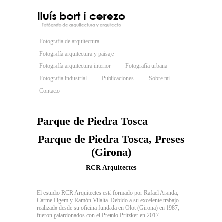
Fotografía de arquitectura
Fotografía arquitectura y paisaje
Fotografía arquitectura interior
Fotografía urbana
Fotografía industrial
Publicaciones
Sobre mi
Contacto
Parque de Piedra Tosca
Parque de Piedra Tosca, Preses
(Girona)
RCR Arquitectes
El estudio RCR Arquitectes está formado por Rafael Aranda,
Carme Pigem y Ramón Vilalta. Debido a su excelente trabajo
realizado desde su oficina fundada en Olot (Girona) en 1987,
fueron galardonados con el Premio Pritzker en 2017.