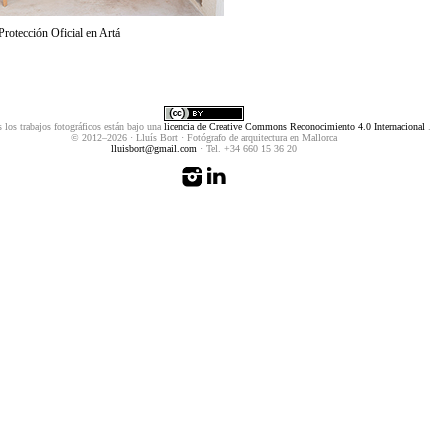
Protección Oficial en Artá
 los trabajos fotográficos están bajo una
licencia de Creative Commons Reconocimiento 4.0 Internacional
.
© 2012–2026 · Lluís Bort · Fotógrafo de arquitectura en Mallorca
lluisbort@gmail.com
· Tel. +34 660 15 36 20