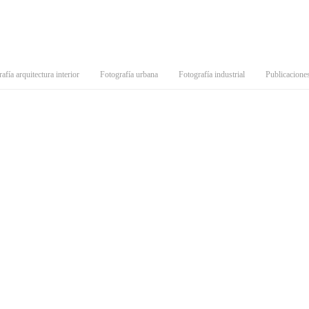
afía arquitectura interior
Fotografía urbana
Fotografía industrial
Publicacione