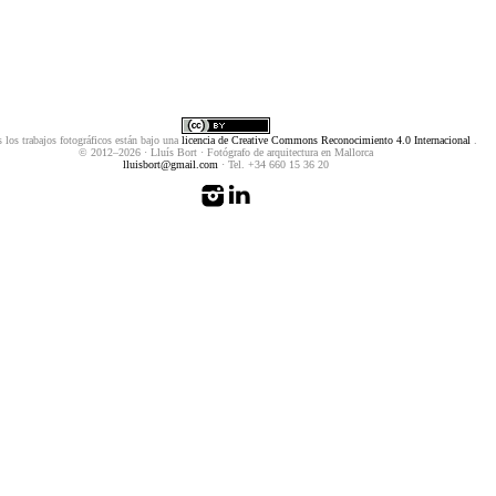
 los trabajos fotográficos están bajo una
licencia de Creative Commons Reconocimiento 4.0 Internacional
.
© 2012–2026 · Lluís Bort · Fotógrafo de arquitectura en Mallorca
lluisbort@gmail.com
· Tel. +34 660 15 36 20