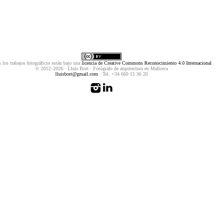
 los trabajos fotográficos están bajo una
licencia de Creative Commons Reconocimiento 4.0 Internacional
.
© 2012–2026 · Lluís Bort · Fotógrafo de arquitectura en Mallorca
lluisbort@gmail.com
· Tel. +34 660 15 36 20