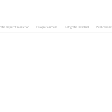
afía arquitectura interior
Fotografía urbana
Fotografía industrial
Publicacione